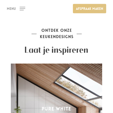
Skip
Menu
Afspraak maken
to
main
content
ONTDEK ONZE
KEUKENDESIGNS
Laat je inspireren
PURE WHITE