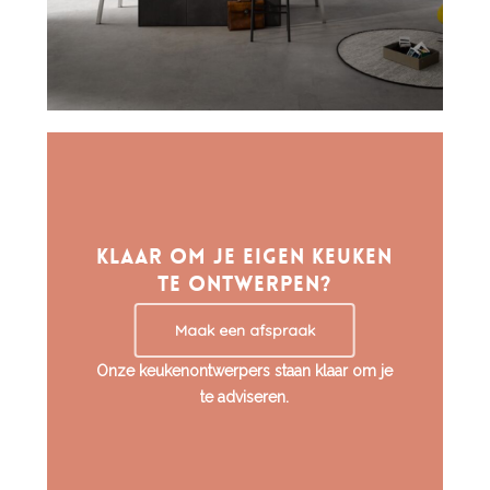
Klaar om je eigen keuken
te ontwerpen?
Maak een afspraak
Onze keukenontwerpers staan klaar om je
te adviseren.