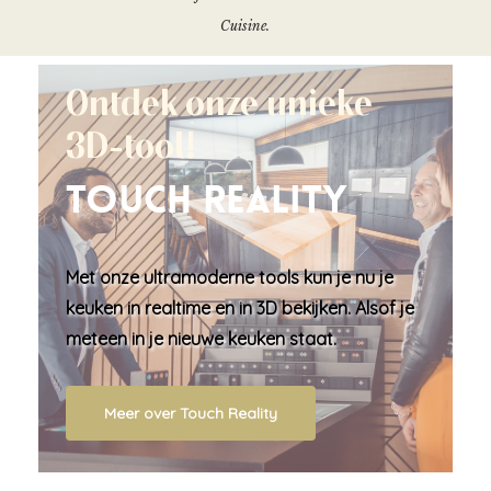
Cuisine.
Ontdek onze unieke
3D-tool!
Touch Reality
Met onze ultramoderne tools kun je nu je
keuken in
realtime en in 3D bekijken
. Alsof je
meteen in je nieuwe keuken staat.
Meer over Touch Reality