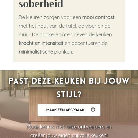
soberheid
De kleuren zorgen voor een
mooi contrast
met het hout van de tafel, de vloer en de
muur. De donkere tinten geven de keuken
kracht en intensiteit
en accentueren de
minimalistische
planken.
Past deze keuken bij jouw
stijl?
MAAK EEN AFSPRAAK
Maak kennis met onze ontwerpers en
creëer jouw eigen stijlvolle keuken!