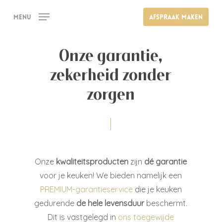
Skip
Menu
Afspraak maken
to
main
content
Onze garantie,
zekerheid zonder
zorgen
Onze
kwaliteitsproducten
zijn
dé garantie
voor je keuken! We bieden namelijk een
PREMIUM-garantieservice
die je keuken
gedurende
de hele levensduur
beschermt.
Dit is vastgelegd in
ons toegewijde