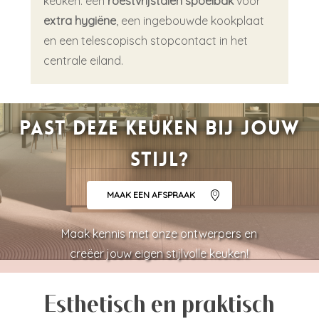
keuken: een
roestvrijstalen spoelbak
voor
extra hygiëne
, een ingebouwde kookplaat
en een telescopisch stopcontact in het
centrale eiland.
Past deze keuken bij jouw
stijl?
MAAK EEN AFSPRAAK
Maak kennis met onze ontwerpers en
creëer jouw eigen stijlvolle keuken!
Esthetisch en praktisch