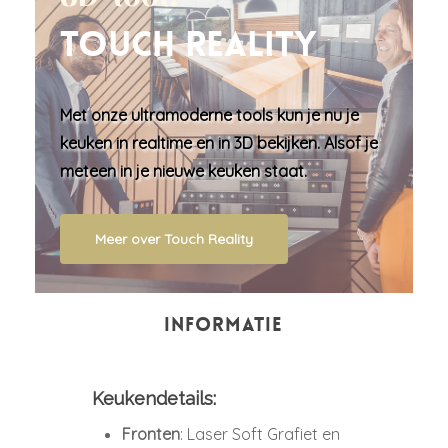
Touch Reality
Met onze ultramoderne tools kun je nu je
keuken in
realtime en in 3D bekijken
. Alsof je
meteen in je nieuwe keuken staat.
Meer over Touch Reality
INFORMATIE
Keukendetails:
Fronten
: Laser Soft Grafiet en