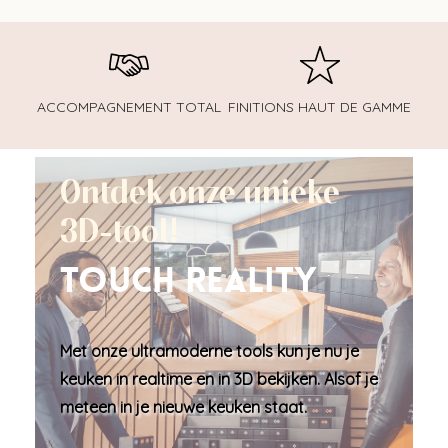
ACCOMPAGNEMENT TOTAL
FINITIONS HAUT DE GAMME
Ontdek onze unieke
3D-tool!
Touch Reality
Met onze ultramoderne tools kun je nu je
keuken in
realtime en in 3D bekijken
. Alsof je
meteen in je nieuwe keuken staat.