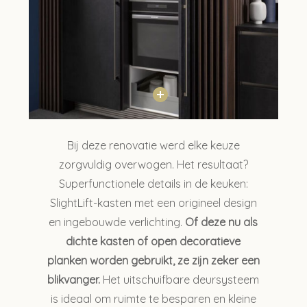
Bij deze renovatie werd elke keuze
zorgvuldig overwogen. Het resultaat?
Superfunctionele details in de keuken:
SlightLift-kasten met een origineel design
Close
en ingebouwde verlichting.
Of deze nu als
Close
Close
dichte kasten of open decoratieve
planken worden gebruikt, ze zijn zeker een
blikvanger.
Het uitschuifbare deursysteem
is ideaal om ruimte te besparen en kleine