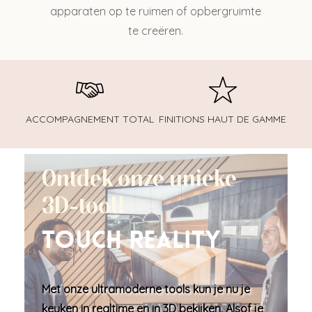
apparaten op te ruimen of opbergruimte
te creëren.
ACCOMPAGNEMENT TOTAL
FINITIONS HAUT DE GAMME
Ontdek onze unieke
3D-tool!
Touch Reality
Met onze ultramoderne tools kun je nu je
keuken in
realtime en in 3D bekijken
. Alsof je