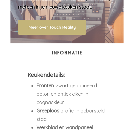
meteen in je nieuwe keuken staat.
Meer over Touch Reality
INFORMATIE
Keukendetails:
Fronten
: zwart gepatineerd
beton en antiek eiken in
cognackleur
Greeploos
profiel in geborsteld
staal
Werkblad en wandpaneel
: