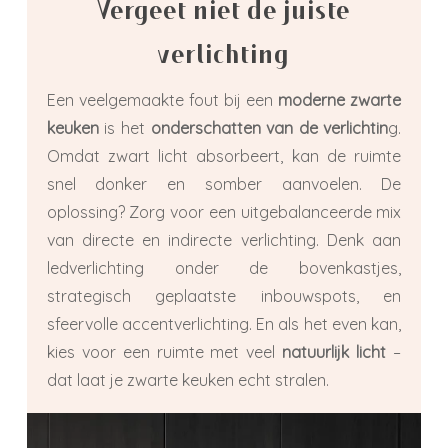
Vergeet niet de juiste
verlichting
Een veelgemaakte fout bij een
moderne zwarte
keuken
is het
onderschatten van de verlichtin
g.
Omdat zwart licht absorbeert, kan de ruimte
snel donker en somber aanvoelen. De
oplossing? Zorg voor een uitgebalanceerde mix
van directe en indirecte verlichting. Denk aan
ledverlichting onder de bovenkastjes,
strategisch geplaatste inbouwspots, en
sfeervolle accentverlichting. En als het even kan,
kies voor een ruimte met veel
natuurlijk licht
–
dat laat je zwarte keuken echt stralen.