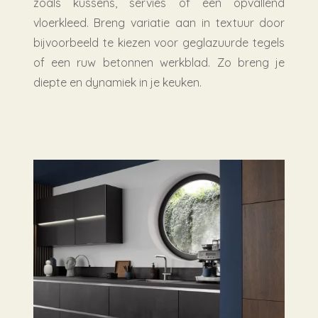
zoals kussens, servies of een opvallend
vloerkleed. Breng variatie aan in textuur door
bijvoorbeeld te kiezen voor geglazuurde tegels
of een ruw betonnen werkblad. Zo breng je
diepte en dynamiek in je keuken.