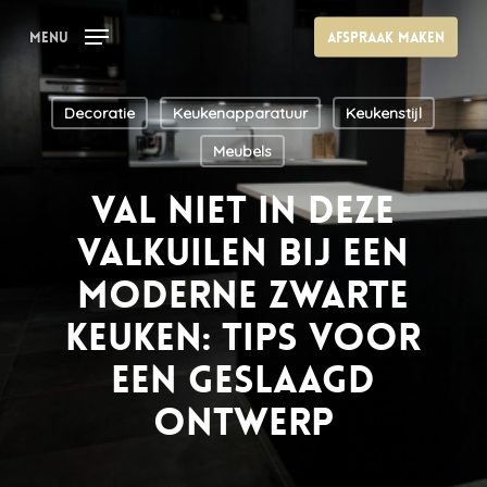
Skip
Menu
Afspraak maken
to
main
content
Decoratie
Keukenapparatuur
Keukenstijl
Meubels
Val niet in deze
valkuilen bij een
moderne zwarte
keuken: Tips voor
een geslaagd
ontwerp