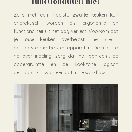
functionaliteit niet
Zelfs met een mooiste
zwarte keuken
kan
onpraktisch worden als ergonomie en
functionaliteit uit het oog verliest. Voorkom dat
je jouw keuken overbelast
met slecht
geplaatste meubels en apparaten. Denk goed
na over indeling: zorg dat het aanrecht, de
opbergruimte en de kookzone logisch
geplaatst zijn voor een optimale workflow.