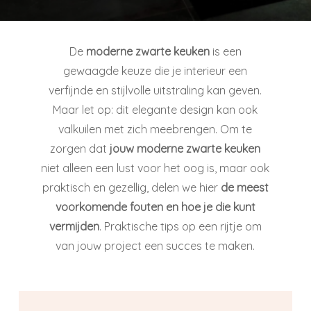
De
moderne zwarte keuken
is een
gewaagde keuze die je interieur een
verfijnde en stijlvolle uitstraling kan geven.
Maar let op: dit elegante design kan ook
valkuilen met zich meebrengen. Om te
zorgen dat
jouw moderne zwarte keuken
niet alleen een lust voor het oog is, maar ook
praktisch en gezellig, delen we hier
de meest
voorkomende fouten en hoe je die kunt
vermijden
. Praktische tips op een rijtje om
van jouw project een succes te maken.