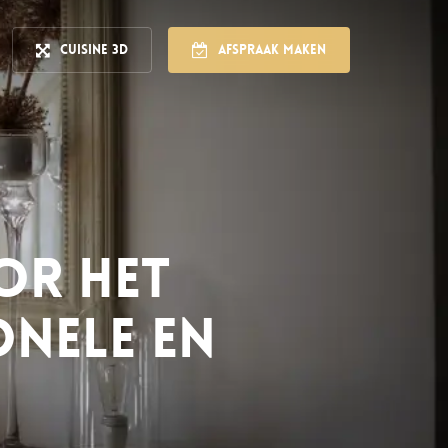
Cuisine 3D
Afspraak maken
or het
onele en