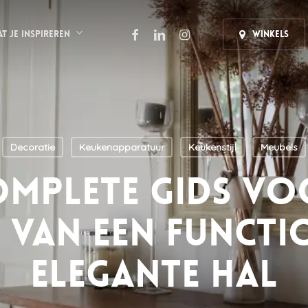
facebook
linkedin
instagram
at je inspireren
Winkels
Decoratie
Keukenapparatuur
Keukenstijl
Meubels
omplete gids vo
 van een functi
elegante hal