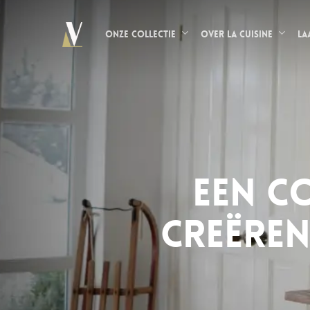
Skip
to
Onze collectie
Over La Cuisine
La
main
content
Een c
creëren