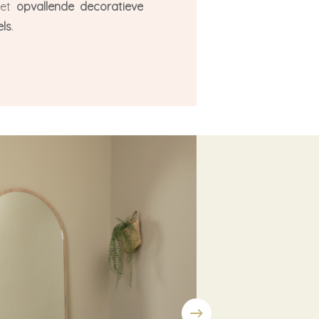
met
opvallende decoratieve
ls
.