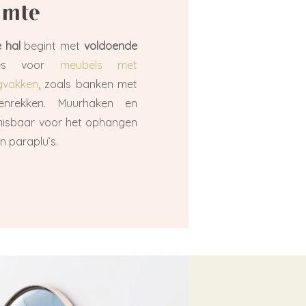
imte
 hal
begint met
voldoende
ies voor
meubels met
gvakken
, zoals banken met
enrekken. Muurhaken en
misbaar voor het ophangen
n paraplu’s.