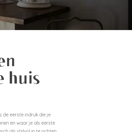
en
e huis
 de eerste indruk die je
nnen en waar je als eerste
als stijlvol in te richten.