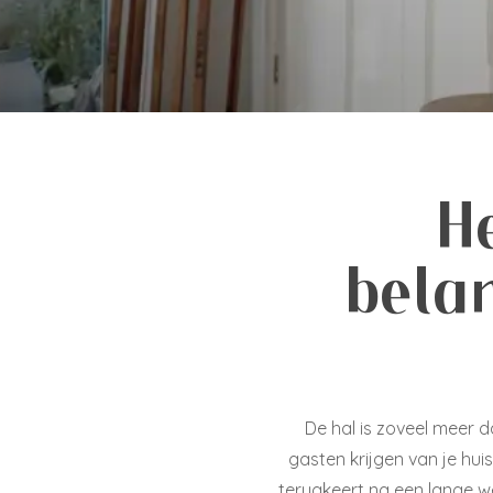
H
belan
De hal is zoveel meer d
gasten krijgen van je hui
terugkeert na een lange we