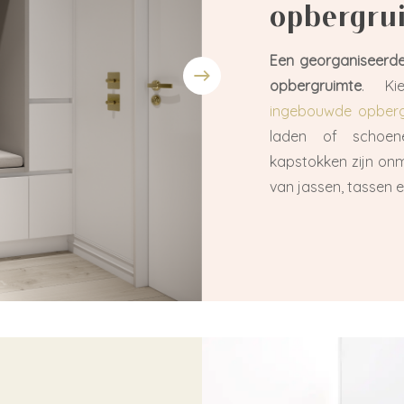
opbergru
Een georganiseerde
opbergruimte
. K
ingebouwde opber
laden of schoen
kapstokken zijn on
van jassen, tassen e