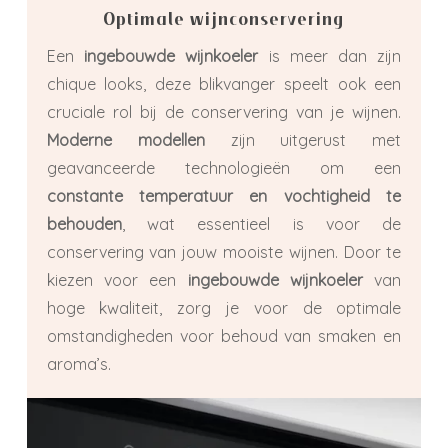
Optimale wijnconservering
Een
ingebouwde wijnkoeler
is meer dan zijn
chique looks, deze blikvanger speelt ook een
cruciale rol bij de conservering van je wijnen.
Moderne modellen
zijn uitgerust met
geavanceerde technologieën om een
constante temperatuur en vochtigheid te
behouden
, wat essentieel is voor de
conservering van jouw mooiste wijnen. Door te
kiezen voor een
ingebouwde wijnkoeler
van
hoge kwaliteit, zorg je voor de optimale
omstandigheden voor behoud van smaken en
aroma’s.