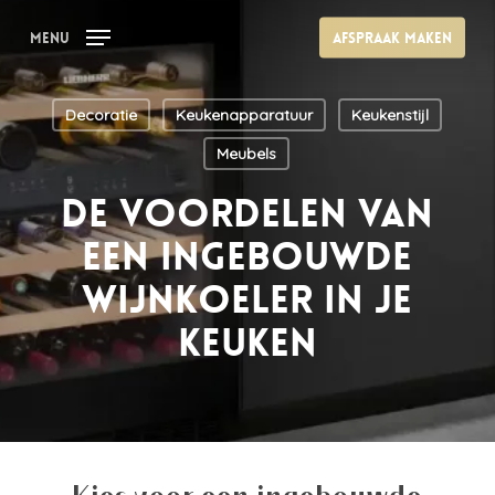
Skip
Menu
Afspraak maken
to
main
content
Decoratie
Keukenapparatuur
Keukenstijl
Meubels
De voordelen van
een ingebouwde
wijnkoeler in je
keuken