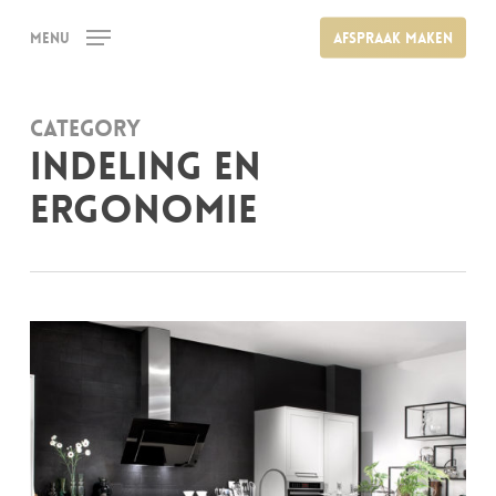
Skip
Menu
Afspraak maken
to
main
content
Category
Indeling en
ergonomie