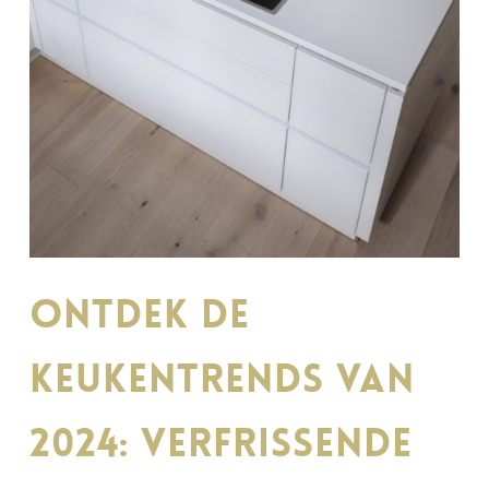
Ontdek de
keukentrends van
2024: verfrissende