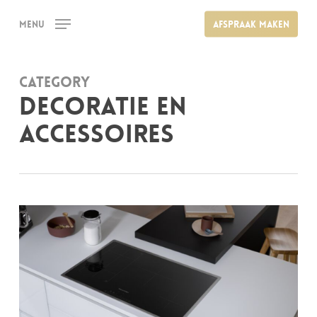
Skip
Menu
Afspraak maken
to
main
content
Category
Decoratie en
accessoires