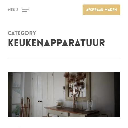
Skip
Menu
Afspraak maken
to
main
content
Category
Keukenapparatuur