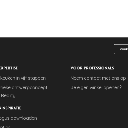
Wink
expertise
Voor professionals
keuken in vijf stappen
Neem contact met ons op
nieke ontwerpconcept:
Je eigen winkel openen?
 Reality
ninspiratie
ogus downloaden
ntips