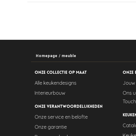
Homepage
/
meuble
Onze collectie op maat
Onze 
Alle keukendesigns
Jouw 
Interieurbouw
Ons u
Touch
Onze verantwoordelijkheden
Keuke
Onze service en belofte
Catal
Onze garantie
Keuke