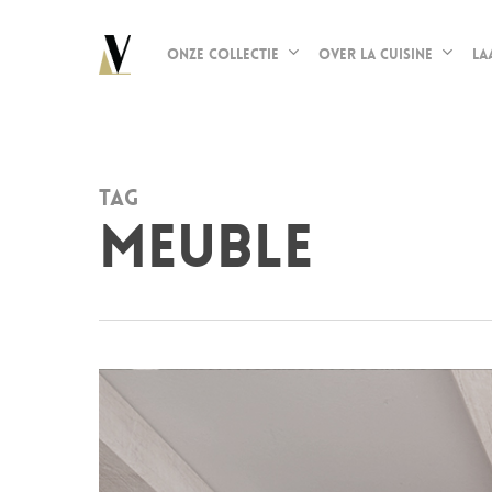
Skip
to
Onze collectie
Over La Cuisine
La
main
content
Tag
meuble