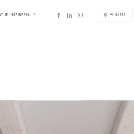
facebook
linkedin
instagram
at je inspireren
Winkels