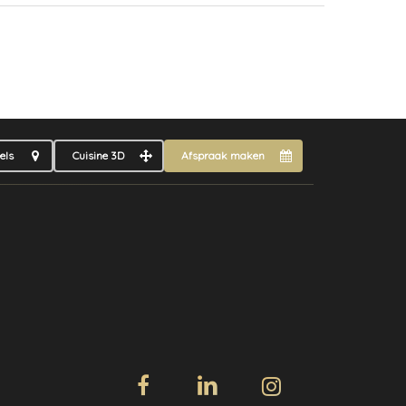
els
Cuisine 3D
Afspraak maken