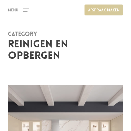
Skip
Menu
Afspraak maken
to
main
content
Category
Reinigen en
opbergen