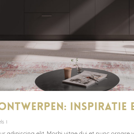
ontwerpen: inspiratie e
ls
 adipiscing elit. Morbi vitae dui et nunc ornare 