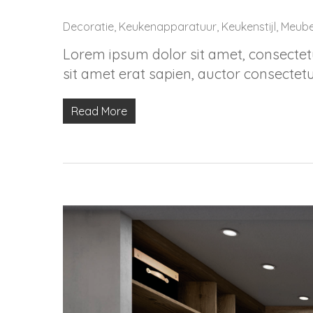
Decoratie
,
Keukenapparatuur
,
Keukenstijl
,
Meube
Lorem ipsum dolor sit amet, consectetur
sit amet erat sapien, auctor consectetu
Read More