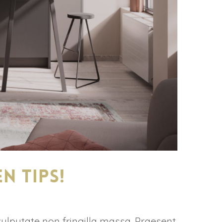
n tips!
vulputate non fringilla massa. Praesent