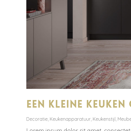
Een kleine keuken 
Decoratie
,
Keukenapparatuur
,
Keukenstijl
,
Meube
Lorem ipsum dolor sit amet, consectetur