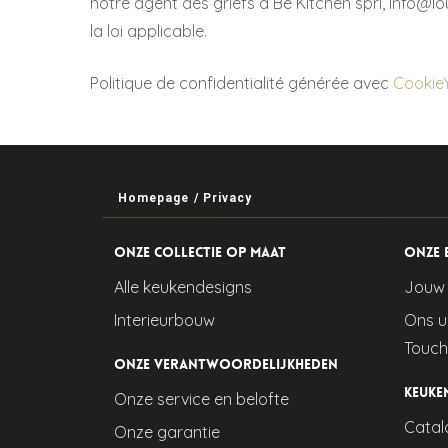
notre agent des griefs à Be Kitchen sprl, info@
la loi applicable.
Politique de confidentialité générée avec
Cookie
Homepage
/
Privacy
Onze collectie op maat
Onze 
Alle keukendesigns
Jouw 
Interieurbouw
Ons u
Touch
Onze verantwoordelijkheden
Keuke
Onze service en belofte
Catal
Onze garantie