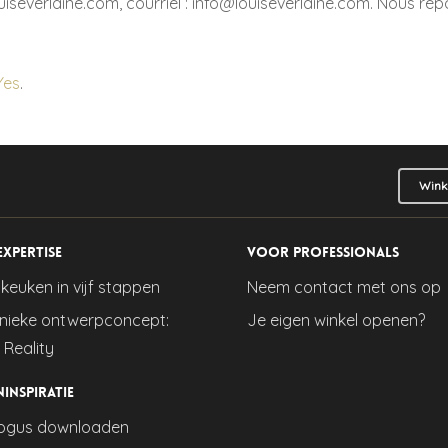
louiseverlaine.com, courriel : info@louiseverlaine.com. Nous
Yes
.
Wink
expertise
Voor professionals
keuken in vijf stappen
Neem contact met ons op
nieke ontwerpconcept:
Je eigen winkel openen?
 Reality
ninspiratie
ogus downloaden