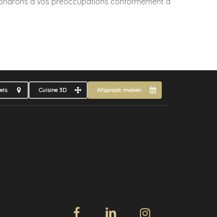
 répondrons à vos préoccupations conformément à
els
Cuisine 3D
Afspraak maken