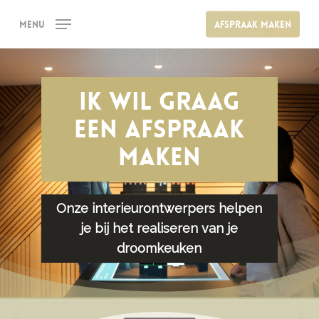
Skip
Menu
Afspraak maken
to
main
content
Ik wil graag
een afspraak
maken
Onze interieurontwerpers helpen
je bij het realiseren van je
droomkeuken