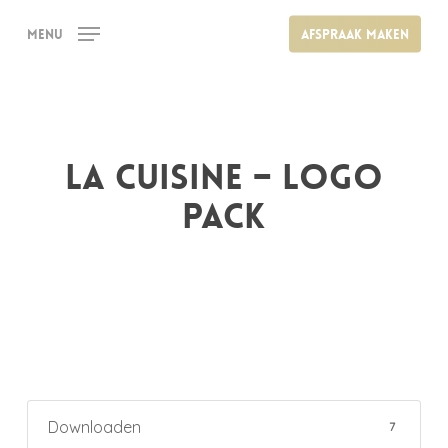
Skip
Menu
Afspraak maken
to
main
content
LA CUISINE – Logo
PACK
Downloaden
7